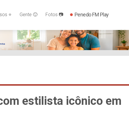
Penedo FM Play
os ⭐️
Gente 🙂
Fotos 📷
com estilista icônico em