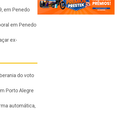
 9, em Penedo
rporal em Penedo
çar ex-
berania do voto
 em Porto Alegre
orma automática,