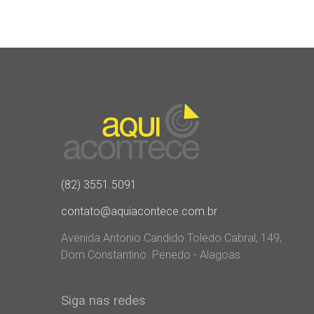
(82) 3551.5091
contato@aquiacontece.com.br
Avenida Antonio Candido Toledo Cabral, 149,
Dom Constantino. Penedo - Alagoas
Siga nas redes