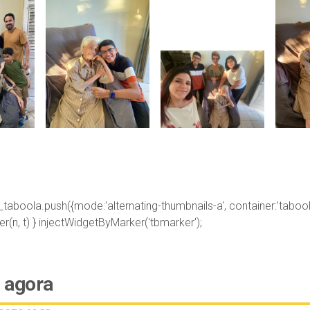
;_taboola.push({mode:'alternating-thumbnails-a', container:'taboo
fter(n, t) } injectWidgetByMarker('tbmarker');
 agora