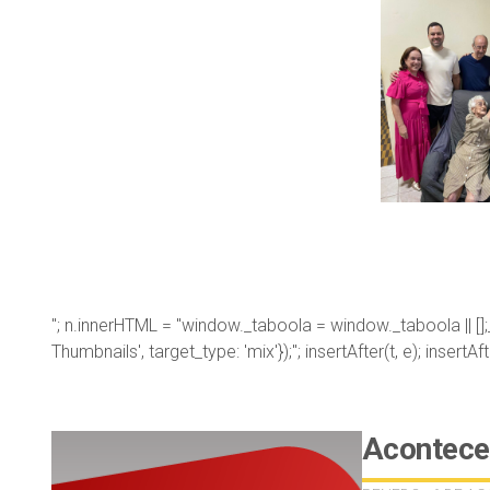
"; n.innerHTML = "window._taboola = window._taboola || []
Thumbnails', target_type: 'mix'});"; insertAfter(t, e); insertA
Acontece