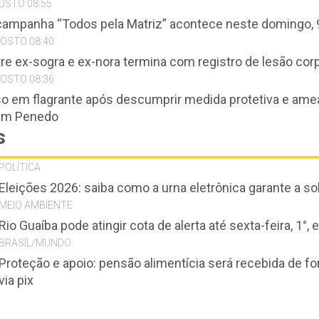
OSTO 08:55
 campanha “Todos pela Matriz” acontece neste domingo,
GOSTO 08:40
re ex-sogra e ex-nora termina com registro de lesão co
GOSTO 08:36
 em flagrante após descumprir medida protetiva e amea
em Penedo
s
POLÍTICA
Eleições 2026: saiba como a urna eletrônica garante a so
MEIO AMBIENTE
Rio Guaíba pode atingir cota de alerta até sexta-feira, 1°,
BRASIL/MUNDO
Proteção e apoio: pensão alimentícia será recebida de f
via pix