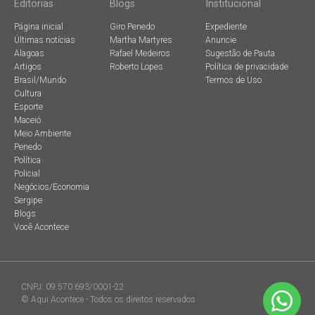
Editorias
Blogs
Institucional
Página inicial
Giro Penedo
Expediente
Últimas notícias
Martha Martyres
Anuncie
Alagoas
Rafael Medeiros
Sugestão de Pauta
Artigos
Roberto Lopes
Política de privacidade
Brasil/Mundo
Termos de Uso
Cultura
Esporte
Maceió
Meio Ambiente
Penedo
Política
Policial
Negócios/Economia
Sergipe
Blogs
Você Acontece
CNPJ: 09.570.693/0001-22
© Aqui Acontece - Todos os direitos reservados