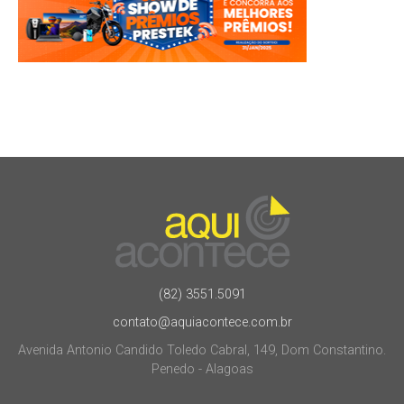
(82) 3551.5091
contato@aquiacontece.com.br
Avenida Antonio Candido Toledo Cabral, 149, Dom Constantino.
Penedo - Alagoas