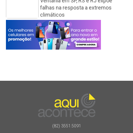
Ventania em SP, RS e RJ expõe
falhas na resposta a extremos
climáticos
(82) 3551.5091