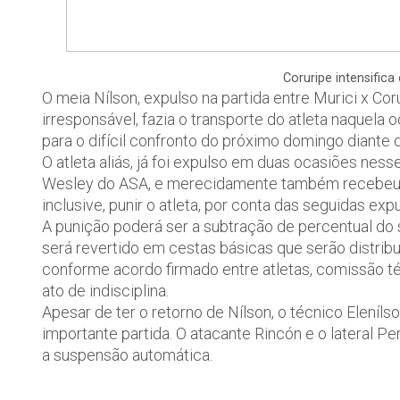
Coruripe intensific
O meia Nílson, expulso na partida entre Murici x Co
irresponsável, fazia o transporte do atleta naquela o
para o difícil confronto do próximo domingo diante 
O atleta aliás, já foi expulso em duas ocasiões nes
Wesley do ASA, e merecidamente também recebeu o 
inclusive, punir o atleta, por conta das seguidas exp
A punição poderá ser a subtração de percentual do s
será revertido em cestas básicas que serão distrib
conforme acordo firmado entre atletas, comissão téc
ato de indisciplina.
Apesar de ter o retorno de Nílson, o técnico Eleníl
importante partida. O atacante Rincón e o lateral Pe
a suspensão automática.