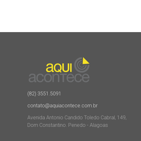
(82) 3551.5091
contato@aquiacontece.com.br
Avenida Antonio Candido Toledo Cabral, 149,
Dom Constantino. Penedo - Alagoas