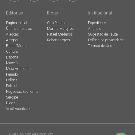
Editorias
Blogs
Institucional
Página inicial
Giro Penedo
Expediente
Últimas notícias
Martha Martyres
Anuncie
Alagoas
Rafael Medeiros
Sugestão de Pauta
Artigos
Roberto Lopes
Política de privacidade
Brasil/Mundo
Termos de Uso
Cultura
Esporte
Maceió
Meio Ambiente
Penedo
Política
Policial
Negócios/Economia
Sergipe
Blogs
Você Acontece
CNPJ: 09.570.693/0001-22