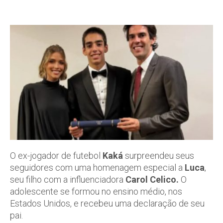
O ex-jogador de futebol
Kaká
surpreendeu seus
seguidores com uma homenagem especial a
Luca
,
seu filho com a influenciadora
Carol Celico.
O
adolescente se formou no ensino médio, nos
Estados Unidos, e recebeu uma declaração de seu
pai.