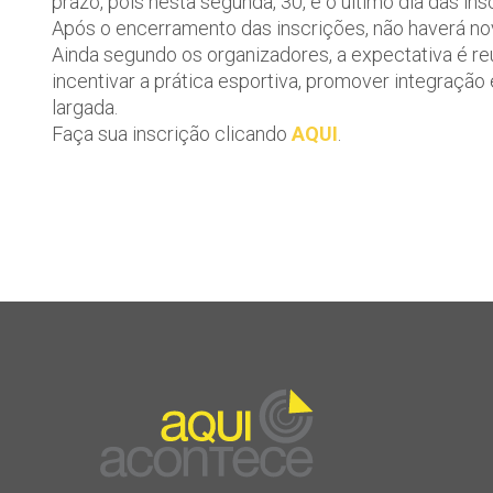
prazo, pois nesta segunda, 30, é o último dia das ins
Após o encerramento das inscrições, não haverá no
Ainda segundo os organizadores, a expectativa é r
incentivar a prática esportiva, promover integraç
largada.
Faça sua inscrição clicando
AQUI
.