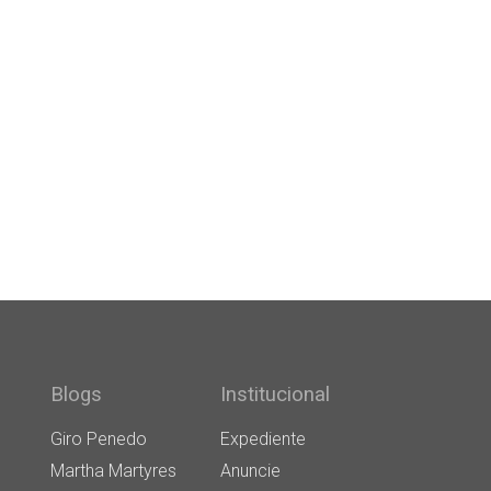
Blogs
Institucional
Giro Penedo
Expediente
Martha Martyres
Anuncie