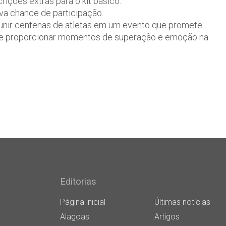
crições extras para o kit básico.
va chance de participação.
eunir centenas de atletas em um evento que promete
ão e proporcionar momentos de superação e emoção na
Editorias
Página inicial
Últimas notícias
Alagoas
Artigos