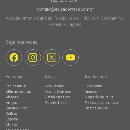
(82) 3551.5091
contato@aquiacontece.com.br
Avenida Antonio Candido Toledo Cabral, 149, Dom Constantino.
Penedo - Alagoas
Siga nas redes
Editorias
Blogs
Institucional
Página inicial
Giro Penedo
Expediente
Últimas notícias
Martha Martyres
Anuncie
Alagoas
Rafael Medeiros
Sugestão de Pauta
Artigos
Roberto Lopes
Política de privacidade
Brasil/Mundo
Termos de Uso
Cultura
Esporte
Maceió