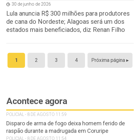
30 de junho de 2026
Lula anuncia R$ 300 milhões para produtores
de cana do Nordeste; Alagoas será um dos
estados mais beneficiados, diz Renan Filho
Paginação
1
2
3
4
Próxima página ▸
de
posts
Acontece agora
POLICIAL - 8 DE AGOSTO 11:59
Disparo de arma de fogo deixa homem ferido de
raspão durante a madrugada em Coruripe
POLICIAL - 8 DE AGOSTO 11:54