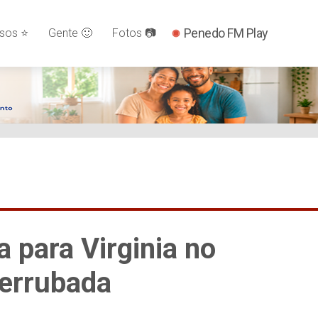
Penedo FM Play
os ⭐️
Gente 🙂
Fotos 📷
para Virginia no
errubada