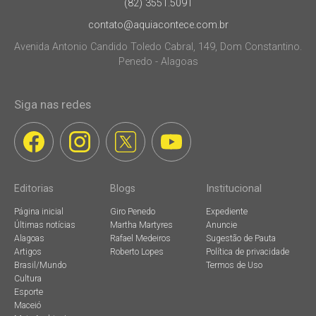
(82) 3551.5091
contato@aquiacontece.com.br
Avenida Antonio Candido Toledo Cabral, 149, Dom Constantino.
Penedo - Alagoas
Siga nas redes
Editorias
Blogs
Institucional
Página inicial
Giro Penedo
Expediente
Últimas notícias
Martha Martyres
Anuncie
Alagoas
Rafael Medeiros
Sugestão de Pauta
Artigos
Roberto Lopes
Política de privacidade
Brasil/Mundo
Termos de Uso
Cultura
Esporte
Maceió