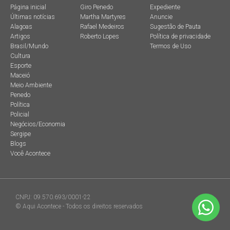
Página inicial
Giro Penedo
Expediente
Últimas notícias
Martha Martyres
Anuncie
Alagoas
Rafael Medeiros
Sugestão de Pauta
Artigos
Roberto Lopes
Política de privacidade
Brasil/Mundo
Termos de Uso
Cultura
Esporte
Maceió
Meio Ambiente
Penedo
Política
Policial
Negócios/Economia
Sergipe
Blogs
Você Acontece
CNPJ: 09.570.693/0001-22
© Aqui Acontece - Todos os direitos reservados