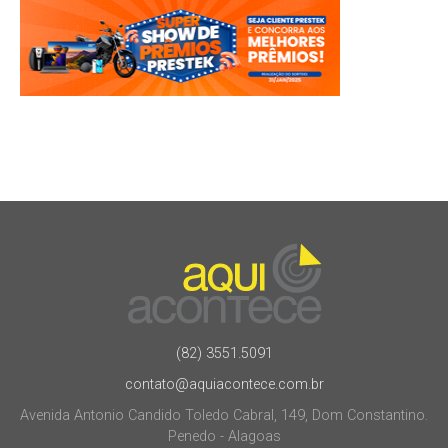
(82) 3551.5091
contato@aquiacontece.com.br
Avenida Antonio Candido Toledo Cabral, 149, Dom Constantino.
Penedo - Alagoas