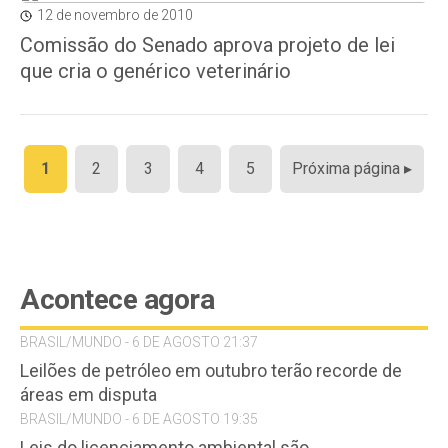
12 de novembro de 2010
Comissão do Senado aprova projeto de lei
que cria o genérico veterinário
Paginação
1
2
3
4
5
Próxima página ▸
de
posts
Acontece agora
BRASIL/MUNDO - 6 DE AGOSTO 21:37
Leilões de petróleo em outubro terão recorde de
áreas em disputa
BRASIL/MUNDO - 6 DE AGOSTO 19:35
Leis do licenciamento ambiental são