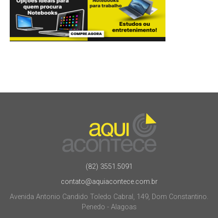
(82) 3551.5091
contato@aquiacontece.com.br
Avenida Antonio Candido Toledo Cabral, 149, Dom Constantino.
Penedo - Alagoas