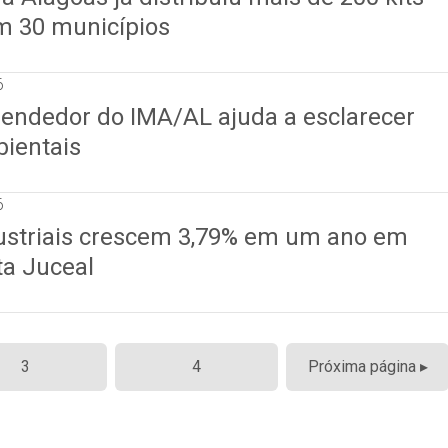
em 30 municípios
6
endedor do IMA/AL ajuda a esclarecer
ientais
6
striais crescem 3,79% em um ano em
ta Juceal
3
4
Próxima página ▸