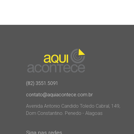
(82) 3551.5091
contato@aquiacontece.com.br
Avenida Antonio Candido Toledo Cabral, 149,
Dom Constantino. Penedo - Alagoas
Siga nas redes