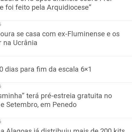
e foi feito pela Arquidiocese”
6
Moura se casa com ex-Fluminense e os
r na Ucrânia
0 dias para fim da escala 6×1
6
asminha” terá pré-estreia gratuita no
de Setembro, em Penedo
6
a Alagoas já distribuiu mais de 200 kits