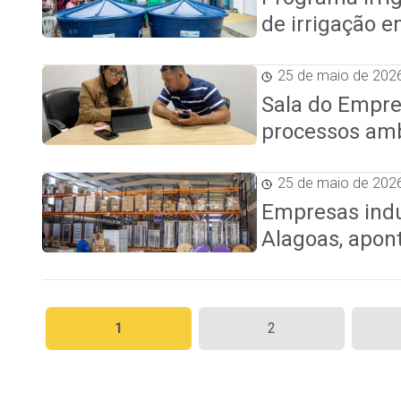
de irrigação 
25 de maio de 202
Sala do Empre
processos amb
25 de maio de 202
Empresas indu
Alagoas, apon
Paginação
1
2
de
posts