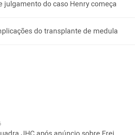
 e julgamento do caso Henry começa
mplicações do transplante de medula
6
uadra JHC após anúncio sobre Frei