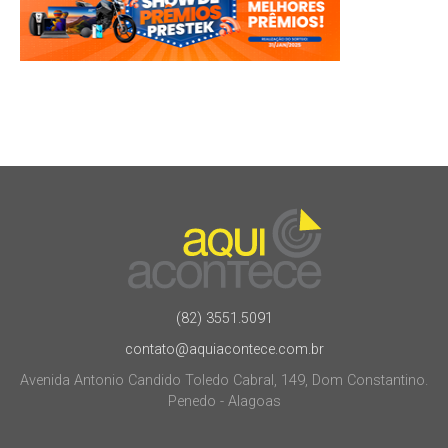
(82) 3551.5091
contato@aquiacontece.com.br
Avenida Antonio Candido Toledo Cabral, 149, Dom Constantino.
Penedo - Alagoas