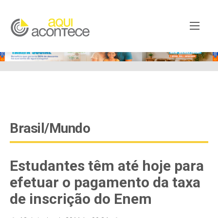
google-site-verification=EjSe5c8YipkwGd6E7NrnqocbcNz-
Xy8lpYSLnxw-AX8 google-site-verification:
googleb82de9a22cec23e8.html
Brasil/Mundo
Estudantes têm até hoje para
efetuar o pagamento da taxa
de inscrição do Enem