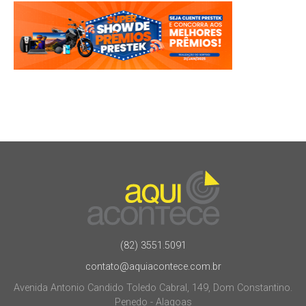
(82) 3551.5091
contato@aquiacontece.com.br
Avenida Antonio Candido Toledo Cabral, 149, Dom Constantino.
Penedo - Alagoas