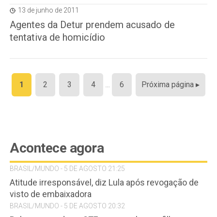
13 de junho de 2011
Agentes da Detur prendem acusado de
tentativa de homicídio
Paginação
1
2
3
4
…
6
Próxima página ▸
de
posts
Acontece agora
BRASIL/MUNDO - 5 DE AGOSTO 21:25
Atitude irresponsável, diz Lula após revogação de
visto de embaixadora
BRASIL/MUNDO - 5 DE AGOSTO 20:32