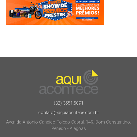
(82) 3551.5091
contato@aquiacontece.com.br
Avenida Antonio Candido Toledo Cabral, 149, Dom Constantino.
Penedo - Alagoas