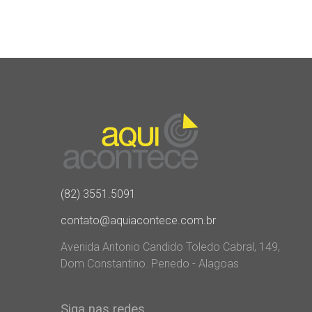
(82) 3551.5091
contato@aquiacontece.com.br
Avenida Antonio Candido Toledo Cabral, 149,
Dom Constantino. Penedo - Alagoas
Siga nas redes