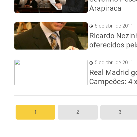
Arapiraca
5 de abril de 2011
Ricardo Nezinh
oferecidos pe
5 de abril de 2011
Real Madrid g
Campeões: 4 x
Paginação
1
2
3
de
posts