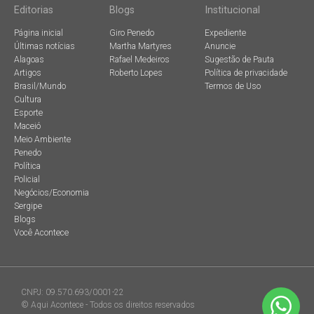
Editorias
Blogs
Institucional
Página inicial
Giro Penedo
Expediente
Últimas notícias
Martha Martyres
Anuncie
Alagoas
Rafael Medeiros
Sugestão de Pauta
Artigos
Roberto Lopes
Política de privacidade
Brasil/Mundo
Termos de Uso
Cultura
Esporte
Maceió
Meio Ambiente
Penedo
Política
Policial
Negócios/Economia
Sergipe
Blogs
Você Acontece
CNPJ: 09.570.693/0001-22
© Aqui Acontece - Todos os direitos reservados