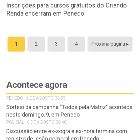
Inscrições para cursos gratuitos do Criando
Renda encerram em Penedo
Paginação
1
2
3
4
Próxima página ▸
de
posts
Acontece agora
PENEDO - 6 DE AGOSTO 08:55
Sorteio da campanha “Todos pela Matriz” acontece
neste domingo, 9, em Penedo
POLICIAL - 6 DE AGOSTO 08:40
Discussão entre ex-sogra e ex-nora termina com
registro de lesão corporal em Penedo