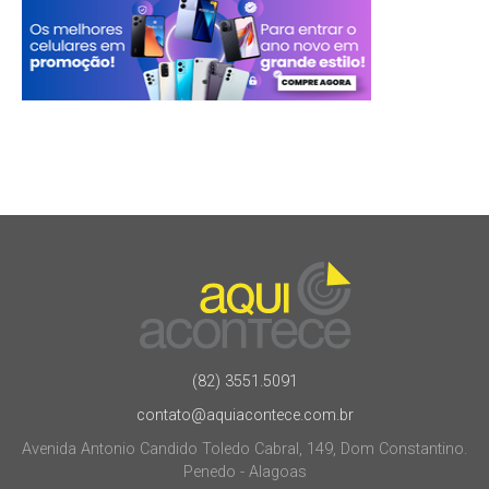
(82) 3551.5091
contato@aquiacontece.com.br
Avenida Antonio Candido Toledo Cabral, 149, Dom Constantino.
Penedo - Alagoas