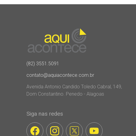
(82) 3551.5091
contato@aquiacontece.com.br
Avenida Antonio Candido Toledo Cabral, 149,
Dom Constantino. Penedo - Alagoas
Siga nas redes