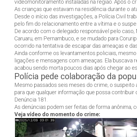
videomonitoramento instaladas na região. Após o c
As crianças que estavam na residência durante o a
Desde o início das investigações, a Polícia Civil t
pelo fim do relacionamento entre a vítima e o suspei
De acordo com o delegado responsável pelo caso, M
Caruaru, em Pernambuco, e se mudado para Coruripe
ocorrido na tentativa de escapar das ameaças e da
Ainda conforme os levantamentos policiais, mesmo 
ligações e mensagens com ameaças. Ela buscava rec
acabou sendo morta poucos dias após chegar ao es
Polícia pede colaboração da popu
Mesmo passados seis meses do crime, o suspeito aind
para que qualquer informação que possa contribuir
Denúncia 181.
As denúncias podem ser feitas de forma anônima, co
Veja vídeo do momento do crime: