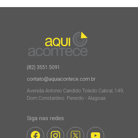
(82) 3551.5091
contato@aquiacontece.com.br
Avenida Antonio Candido Toledo Cabral, 149,
Dom Constantino. Penedo - Alagoas
Siga nas redes