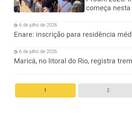
começa nesta 
6 de julho de 2026
Enare: inscrição para residência méd
6 de julho de 2026
Maricá, no litoral do Rio, registra tr
Paginação
1
2
de
posts