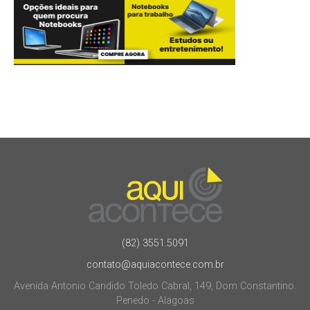
(82) 3551.5091
contato@aquiacontece.com.br
Avenida Antonio Candido Toledo Cabral, 149, Dom Constantino.
Penedo - Alagoas