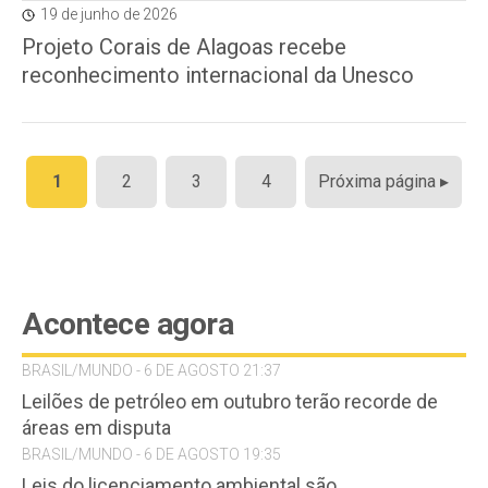
19 de junho de 2026
Projeto Corais de Alagoas recebe
reconhecimento internacional da Unesco
Paginação
1
2
3
4
Próxima página ▸
de
posts
Acontece agora
BRASIL/MUNDO - 6 DE AGOSTO 21:37
Leilões de petróleo em outubro terão recorde de
áreas em disputa
BRASIL/MUNDO - 6 DE AGOSTO 19:35
Leis do licenciamento ambiental são