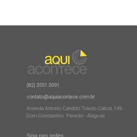
(82) 3551.5091
contato@aquiacontece.com.br
Avenida Antonio Candido Toledo Cabral, 149,
Dom Constantino. Penedo - Alagoas
Siga nas redes