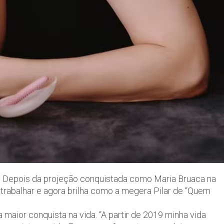
re? Depois da projeção conquistada como Maria Bruaca na
e trabalhar e agora brilha como a megera Pilar de “Quem
ua maior conquista na vida. “A partir de 2019 minha vida