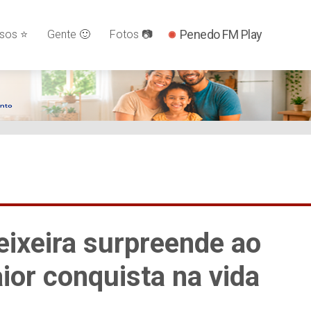
Penedo FM Play
os ⭐️
Gente 🙂
Fotos 📷
Teixeira surpreende ao
aior conquista na vida