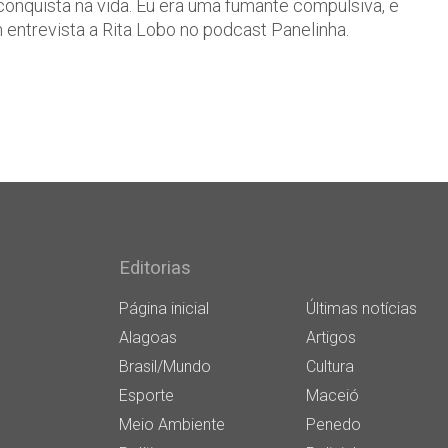
conquista na vida. Eu era uma fumante compulsiva, e
em entrevista a Rita Lobo no podcast Panelinha.
Editorias
Página inicial
Últimas notícias
Alagoas
Artigos
Brasil/Mundo
Cultura
Esporte
Maceió
Meio Ambiente
Penedo