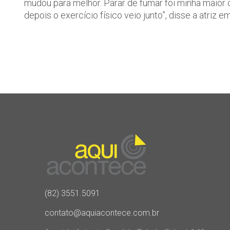
mudou para melhor. Parar de fumar foi minha maior 
depois o exercício físico veio junto”, disse a atriz 
(82) 3551.5091
contato@aquiacontece.com.br