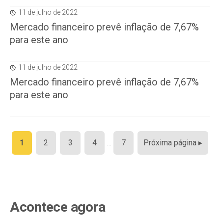
11 de julho de 2022
Mercado financeiro prevê inflação de 7,67%
para este ano
11 de julho de 2022
Mercado financeiro prevê inflação de 7,67%
para este ano
Paginação
1
2
3
4
…
7
Próxima página ▸
de
posts
Acontece agora