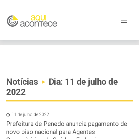
google-site-verification=EjSe5c8YipkwGd6E7NrnqocbcNz-
Xy8lpYSLnxw-AX8 google-site-verification:
googleb82de9a22cec23e8.html
Notícias
Dia: 11 de julho de
▸
2022
11 de julho de 2022
Prefeitura de Penedo anuncia pagamento de
novo piso nacional para Agentes