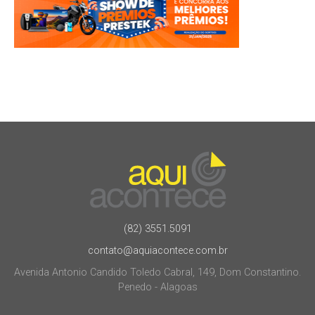
(82) 3551.5091
contato@aquiacontece.com.br
Avenida Antonio Candido Toledo Cabral, 149, Dom Constantino.
Penedo - Alagoas