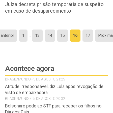
Juíza decreta prisão temporária de suspeito
em caso de desaparecimento
Paginação
 anterior
1
…
13
14
15
16
17
Próxima
de
posts
Acontece agora
BRASIL/MUNDO - 5 DE AGOSTO 21:25
Atitude irresponsável, diz Lula após revogação de
visto de embaixadora
BRASIL/MUNDO - 5 DE AGOSTO 20:32
Bolsonaro pede ao STF para receber os filhos no
Dia dos Pais