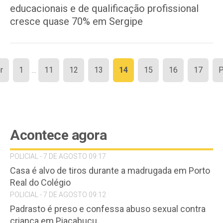
educacionais e de qualificação profissional
cresce quase 70% em Sergipe
Paginação
r
1
…
11
12
13
14
15
16
17
P
de
posts
Acontece agora
POLICIAL - 7 DE AGOSTO 09:17
Casa é alvo de tiros durante a madrugada em Porto
Real do Colégio
POLICIAL - 7 DE AGOSTO 09:12
Padrasto é preso e confessa abuso sexual contra
criança em Piaçabuçu