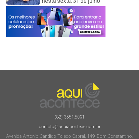
nesta sexta, 31 de julho
(82) 3551.5091
contato@aquiacontece.com.br
Avenida Antonio Candido Toledo Cabral, 149, Dom Constantino.