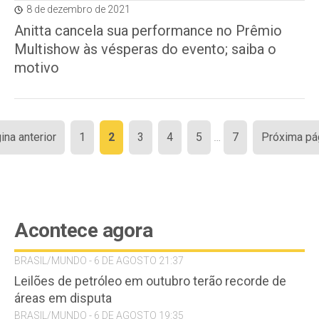
8 de dezembro de 2021
Anitta cancela sua performance no Prêmio
Multishow às vésperas do evento; saiba o
motivo
Paginação
ina anterior
1
2
3
4
5
…
7
Próxima pá
de
posts
Acontece agora
BRASIL/MUNDO - 6 DE AGOSTO 21:37
Leilões de petróleo em outubro terão recorde de
áreas em disputa
BRASIL/MUNDO - 6 DE AGOSTO 19:35