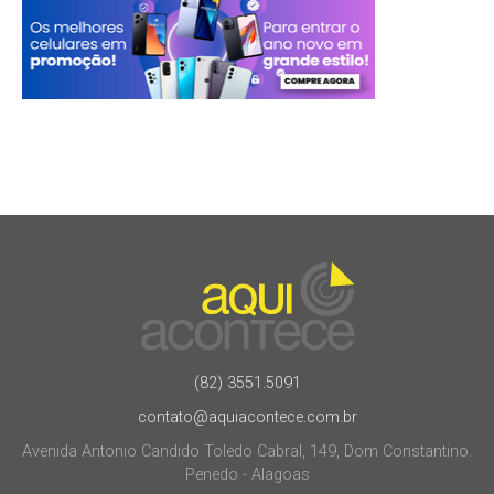
(82) 3551.5091
contato@aquiacontece.com.br
Avenida Antonio Candido Toledo Cabral, 149, Dom Constantino.
Penedo - Alagoas