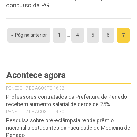
concurso da PGE
Paginação
◂ Página anterior
1
…
4
5
6
7
de
posts
Acontece agora
PENEDO - 7 DE AGOSTO 16:02
Professores contratados da Prefeitura de Penedo
recebem aumento salarial de cerca de 25%
PENEDO - 7 DE AGOSTO 14:30
Pesquisa sobre pré-eclâmpsia rende prêmio
nacional a estudantes da Faculdade de Medicina de
Penedo