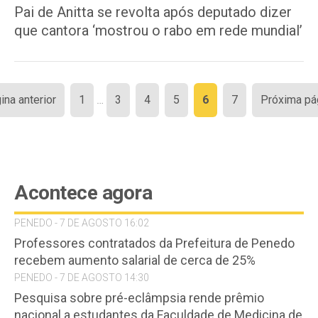
Pai de Anitta se revolta após deputado dizer
que cantora ‘mostrou o rabo em rede mundial’
Paginação
ina anterior
1
…
3
4
5
6
7
Próxima pá
de
posts
Acontece agora
PENEDO - 7 DE AGOSTO 16:02
Professores contratados da Prefeitura de Penedo
recebem aumento salarial de cerca de 25%
PENEDO - 7 DE AGOSTO 14:30
Pesquisa sobre pré-eclâmpsia rende prêmio
nacional a estudantes da Faculdade de Medicina de