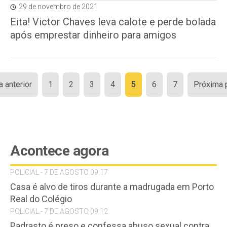
29 de novembro de 2021
Eita! Victor Chaves leva calote e perde bolada
após emprestar dinheiro para amigos
Paginação
a anterior
1
2
3
4
5
6
7
Próxima 
de
posts
Acontece agora
POLICIAL - 7 DE AGOSTO 09:17
Casa é alvo de tiros durante a madrugada em Porto
Real do Colégio
POLICIAL - 7 DE AGOSTO 09:12
Padrasto é preso e confessa abuso sexual contra