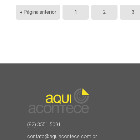
Paginação
◂ Página anterior
1
2
3
de
posts
(82) 3551.5091
contato@aquiacontece.com.br