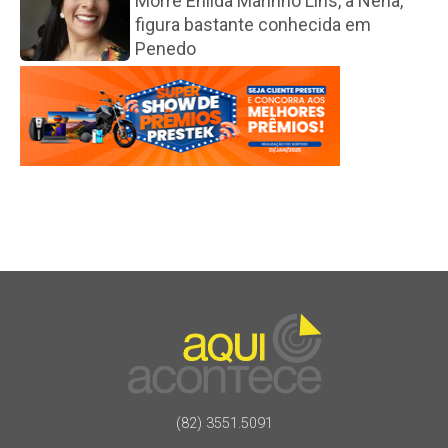
Morre Enilda Marinho Lins, a Nena,
figura bastante conhecida em
Penedo
(82) 3551.5091