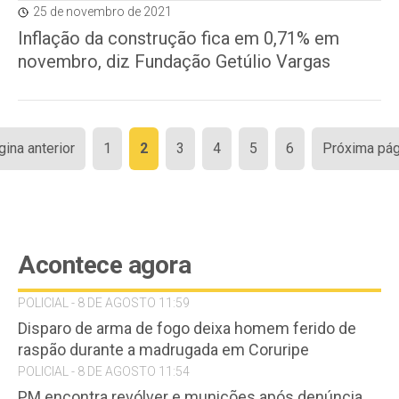
25 de novembro de 2021
Inflação da construção fica em 0,71% em
novembro, diz Fundação Getúlio Vargas
Paginação
gina anterior
1
2
3
4
5
6
Próxima pág
de
posts
Acontece agora
POLICIAL - 8 DE AGOSTO 11:59
Disparo de arma de fogo deixa homem ferido de
raspão durante a madrugada em Coruripe
POLICIAL - 8 DE AGOSTO 11:54
PM encontra revólver e munições após denúncia