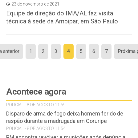
23 de novembro de 2021
Equipe de direção do IMA/AL faz visita
técnica à sede da Ambipar, em São Paulo
Paginação
a anterior
1
2
3
4
5
6
7
Próxima 
de
posts
Acontece agora
POLICIAL - 8 DE AGOSTO 11:59
Disparo de arma de fogo deixa homem ferido de
raspão durante a madrugada em Coruripe
POLICIAL - 8 DE AGOSTO 11:54
PM encontra revólver e munições após denúncia