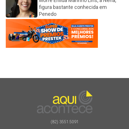
Morre Enilda Marinho Lins, a Nena,
figura bastante conhecida em
Penedo
(82) 3551.5091