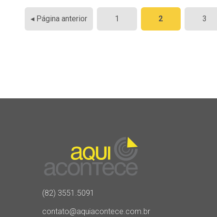
Paginação
◂ Página anterior
1
2
3
de
posts
(82) 3551.5091
contato@aquiacontece.com.br