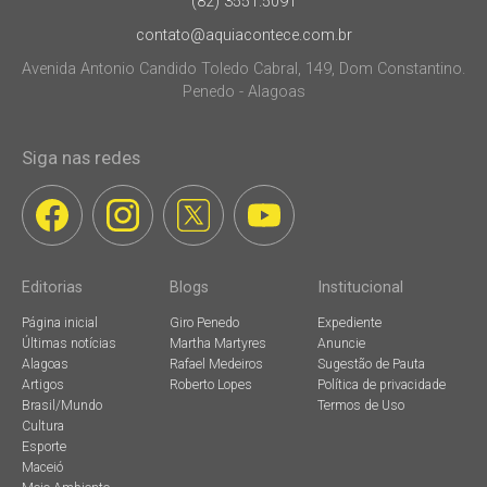
(82) 3551.5091
contato@aquiacontece.com.br
Avenida Antonio Candido Toledo Cabral, 149, Dom Constantino.
Penedo - Alagoas
Siga nas redes
Editorias
Blogs
Institucional
Página inicial
Giro Penedo
Expediente
Últimas notícias
Martha Martyres
Anuncie
Alagoas
Rafael Medeiros
Sugestão de Pauta
Artigos
Roberto Lopes
Política de privacidade
Brasil/Mundo
Termos de Uso
Cultura
Esporte
Maceió