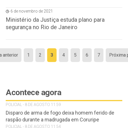
6 de novembro de 2021
Ministério da Justiça estuda plano para
segurança no Rio de Janeiro
Paginação
a anterior
1
2
3
4
5
6
7
Próxima 
de
posts
Acontece agora
POLICIAL - 8 DE AGOSTO 11:59
Disparo de arma de fogo deixa homem ferido de
raspão durante a madrugada em Coruripe
POLICIAL - 8 DE AGOSTO 11:54