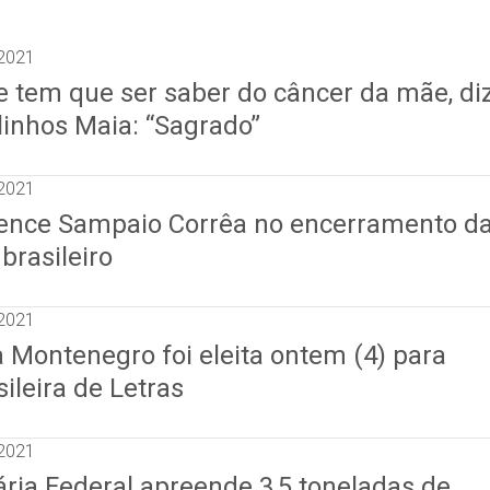
2021
e tem que ser saber do câncer da mãe, di
linhos Maia: “Sagrado”
2021
vence Sampaio Corrêa no encerramento d
brasileiro
2021
 Montenegro foi eleita ontem (4) para
ileira de Letras
2021
ária Federal apreende 3,5 toneladas de