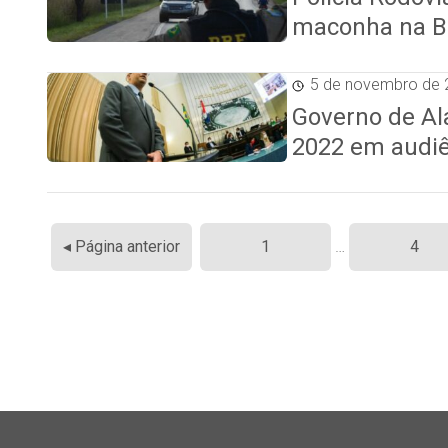
maconha na B
5 de novembro de 
Governo de Al
2022 em audiê
Paginação
◂ Página anterior
1
…
4
de
posts