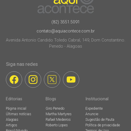
(82) 3551.5091
contato@aquiacontece.com.br
Avenida Antonio Candido Toledo Cabral, 149, Dom Constantino.
Penedo - Alagoas
Siga nas redes
Editorias
Blogs
Institucional
Página inicial
Giro Penedo
Expediente
Últimas notícias
Martha Martyres
Anuncie
Alagoas
Rafael Medeiros
Sugestão de Pauta
Artigos
Roberto Lopes
Política de privacidade
Brasil/Mundo
Termos de Uso