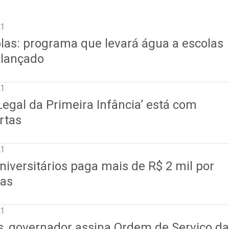
21
las: programa que levará água a escolas
 lançado
21
egal da Primeira Infância’ está com
rtas
21
niversitários paga mais de R$ 2 mil por
as
21
, governador assina Ordem de Serviço da