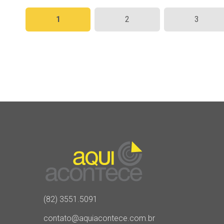
Paginação
1
2
3
de
posts
(82) 3551.5091
contato@aquiacontece.com.br