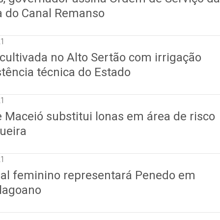
a do Canal Remanso
21
cultivada no Alto Sertão com irrigação
stência técnica do Estado
21
e Maceió substitui lonas em área de risco
ueira
21
sal feminino representará Penedo em
lagoano