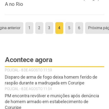
A no Rio
Paginação
gina anterior
1
2
3
4
5
6
Próxima pág
de
posts
Acontece agora
POLICIAL - 8 DE AGOSTO 11:59
Disparo de arma de fogo deixa homem ferido de
raspão durante a madrugada em Coruripe
POLICIAL - 8 DE AGOSTO 11:54
PM encontra revólver e munições após denúncia
de homem armado em estabelecimento de
Coruripe