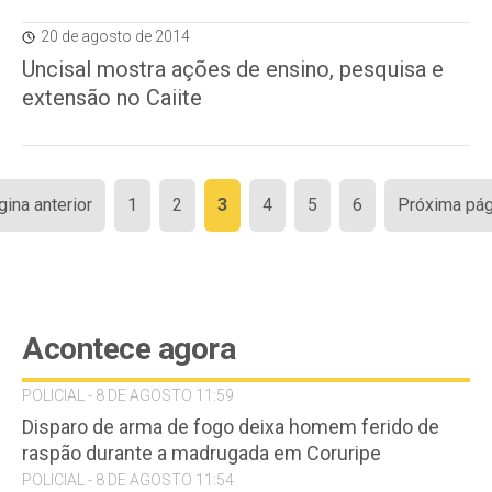
20 de agosto de 2014
Uncisal mostra ações de ensino, pesquisa e
extensão no Caiite
Paginação
gina anterior
1
2
3
4
5
6
Próxima pág
de
posts
Acontece agora
POLICIAL - 8 DE AGOSTO 11:59
Disparo de arma de fogo deixa homem ferido de
raspão durante a madrugada em Coruripe
POLICIAL - 8 DE AGOSTO 11:54