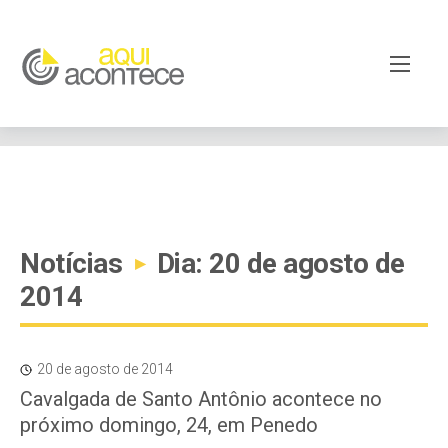
google-site-verification=EjSe5c8YipkwGd6E7NrnqocbcNz-
Xy8lpYSLnxw-AX8 google-site-verification:
googleb82de9a22cec23e8.html
Notícias
Dia: 20 de agosto de
▸
2014
20 de agosto de 2014
Cavalgada de Santo Antônio acontece no
próximo domingo, 24, em Penedo