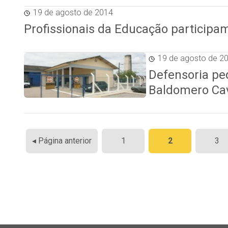
19 de agosto de 2014
Profissionais da Educação particip
19 de agosto de 2
Defensoria ped
Baldomero Cav
Paginação
◂ Página anterior
1
2
3
de
posts