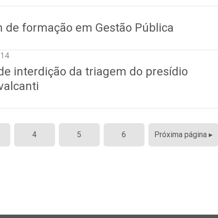
am de formação em Gestão Pública
014
e interdição da triagem do presídio
alcanti
4
5
6
Próxima página ▸