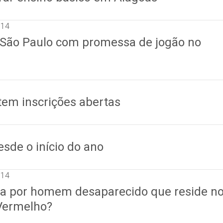
014
o São Paulo com promessa de jogão no
tem inscrições abertas
esde o início do ano
014
ra por homem desaparecido que reside n
 Vermelho?