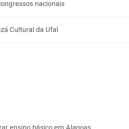
congressos nacionais
á Cultural da Ufal
rar ensino básico em Alagoas