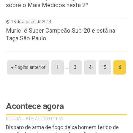
sobre o Mais Médicos nesta 2ª
18 de agosto de 2014
Murici é Super Campeão Sub-20 e está na
Taça São Paulo
Paginação
◂ Página anterior
1
…
3
4
5
6
de
posts
Acontece agora
POLICIAL - 8 DE AGOSTO 11:59
Disparo de arma de fogo deixa homem ferido de