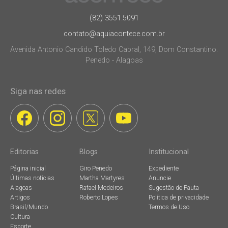
(82) 3551.5091
contato@aquiacontece.com.br
Avenida Antonio Candido Toledo Cabral, 149, Dom Constantino.
Penedo - Alagoas
Siga nas redes
Editorias
Blogs
Institucional
Página inicial
Giro Penedo
Expediente
Últimas notícias
Martha Martyres
Anuncie
Alagoas
Rafael Medeiros
Sugestão de Pauta
Artigos
Roberto Lopes
Política de privacidade
Brasil/Mundo
Termos de Uso
Cultura
Esporte