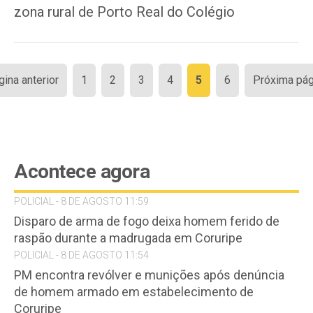
zona rural de Porto Real do Colégio
Paginação
gina anterior
1
2
3
4
5
6
Próxima pág
de
posts
Acontece agora
POLICIAL - 8 DE AGOSTO 11:59
Disparo de arma de fogo deixa homem ferido de
raspão durante a madrugada em Coruripe
POLICIAL - 8 DE AGOSTO 11:54
PM encontra revólver e munições após denúncia
de homem armado em estabelecimento de
Coruripe