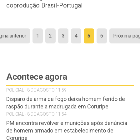
coprodução Brasil-Portugal
Paginação
gina anterior
1
2
3
4
5
6
Próxima pág
de
posts
Acontece agora
POLICIAL - 8 DE AGOSTO 11:59
Disparo de arma de fogo deixa homem ferido de
raspão durante a madrugada em Coruripe
POLICIAL - 8 DE AGOSTO 11:54
PM encontra revólver e munições após denúncia
de homem armado em estabelecimento de
Coruripe