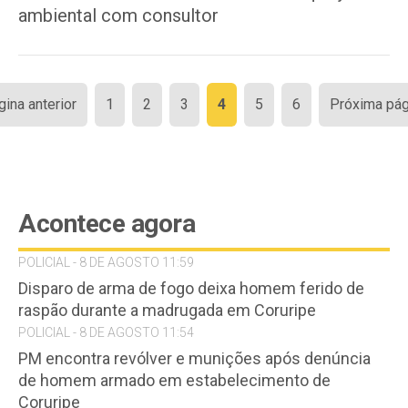
ambiental com consultor
Paginação
gina anterior
1
2
3
4
5
6
Próxima pág
de
posts
Acontece agora
POLICIAL - 8 DE AGOSTO 11:59
Disparo de arma de fogo deixa homem ferido de
raspão durante a madrugada em Coruripe
POLICIAL - 8 DE AGOSTO 11:54
PM encontra revólver e munições após denúncia
de homem armado em estabelecimento de
Coruripe