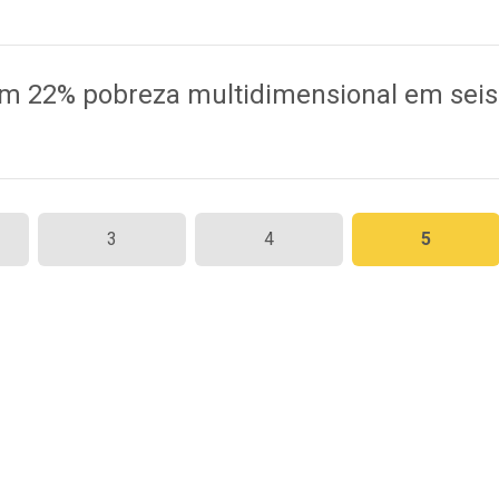
em 22% pobreza multidimensional em seis
3
4
5