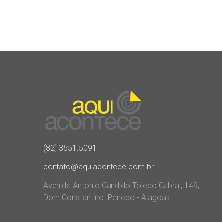
(82) 3551.5091
contato@aquiacontece.com.br
Avenida Antonio Candido Toledo Cabral, 149,
Dom Constantino. Penedo - Alagoas