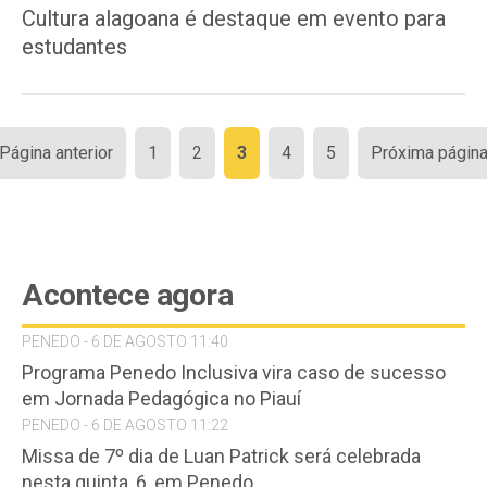
Cultura alagoana é destaque em evento para
estudantes
Paginação
 Página anterior
1
2
3
4
5
Próxima página
de
posts
Acontece agora
PENEDO - 6 DE AGOSTO 11:40
Programa Penedo Inclusiva vira caso de sucesso
em Jornada Pedagógica no Piauí
PENEDO - 6 DE AGOSTO 11:22
Missa de 7º dia de Luan Patrick será celebrada
nesta quinta, 6, em Penedo