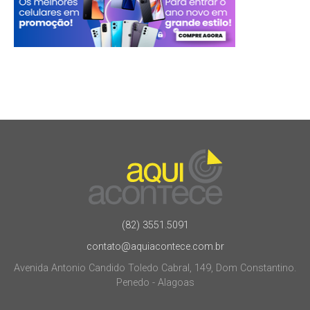
(82) 3551.5091
contato@aquiacontece.com.br
Avenida Antonio Candido Toledo Cabral, 149, Dom Constantino.
Penedo - Alagoas